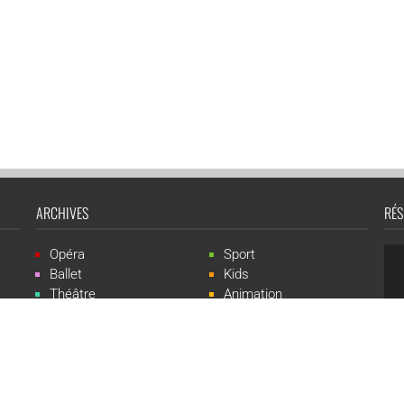
ARCHIVES
RÉS
Opéra
Sport
Ballet
Kids
Théâtre
Animation
Spectacle
Concert
Événement
Live-show
 Events est une marque du groupe CGR Cinémas -
Création du site :
ludostatio