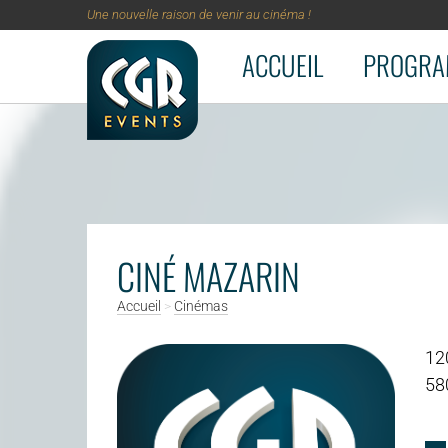
Une nouvelle raison de venir au cinéma !
ACCUEIL
PROGRA
Aller au contenu principal
CINÉ MAZARIN
Accueil
>
Cinémas
120
58