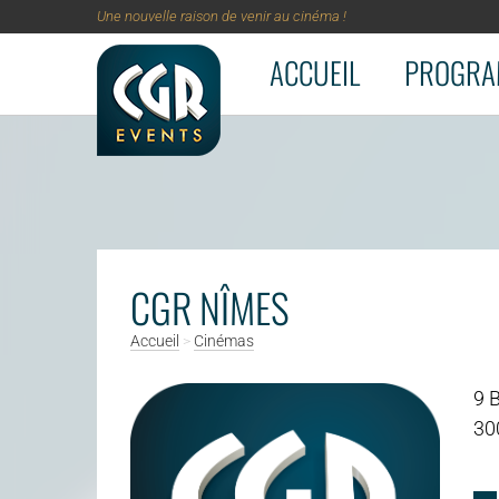
Une nouvelle raison de venir au cinéma !
ACCUEIL
PROGRA
Aller au contenu principal
CGR NÎMES
Accueil
>
Cinémas
9 
30