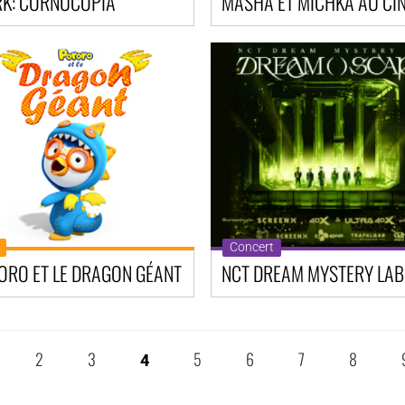
RK: CORNUCOPIA
Concert
ORO ET LE DRAGON GÉANT
2
3
5
6
7
8
4