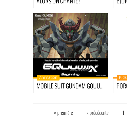
ALORS ON CHANTE !
BJÖ
Animation
Kids
MOBILE SUIT GUNDAM GQUUUUUX-BEGINNING
POR
« première
‹ précédente
1
PAGES