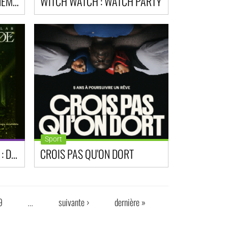
MASHA ET MICHKA AU CINÉMA: PARC DES MERVEILLES ET AUTRES AVENTURES
WITCH WATCH : WATCH PARTY
Sport
NCT DREAM MYSTERY LAB : DREAM()SCAPE
CROIS PAS QU'ON DORT
9
suivante ›
dernière »
…